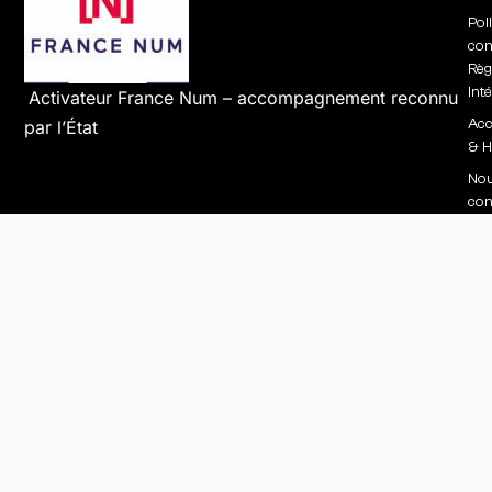
Pol
conf
Règ
int
Activateur France Num – accompagnement reconnu
Acc
par l’État
& H
No
con