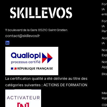
For
IA
ent
For
IA
11 boulevard de la Gare 95210 Saint-Gratien
Par
contact@skillevos.fr
Ac
IA
No
Exp
Not
Ap
Blo
La certification qualité a été délivrée au titre des
catégories suivantes : ACTIONS DE FORMATION
Men
lég
CG