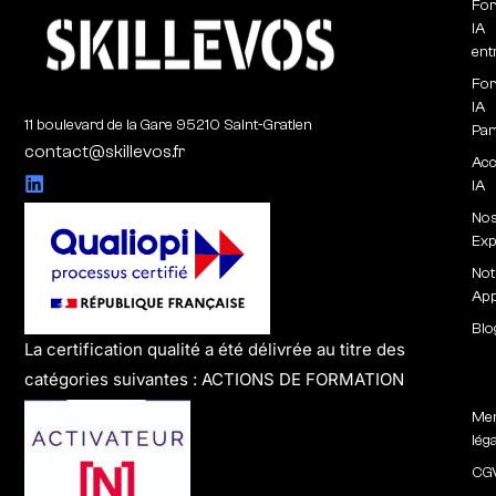
For
IA
ent
For
IA
11 boulevard de la Gare 95210 Saint-Gratien
Par
contact@skillevos.fr
Ac
IA
No
Exp
Not
Ap
Blo
La certification qualité a été délivrée au titre des
catégories suivantes : ACTIONS DE FORMATION
Men
lég
CG