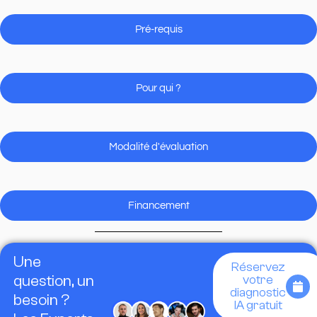
Pré-requis
Pour qui ?
Modalité d'évaluation
Financement
Une
Réservez
question, un
votre
diagnostic
besoin ?
IA gratuit