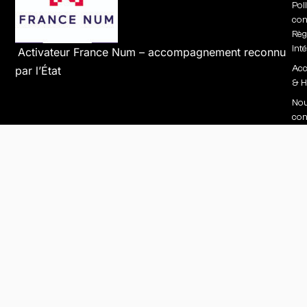
Pol
conf
Règ
int
Activateur France Num – accompagnement reconnu
Acc
par l’État
& H
No
con