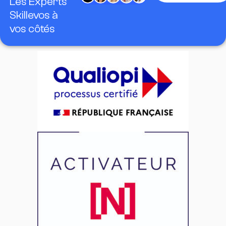
Les Experts
Skillevos à
vos côtés